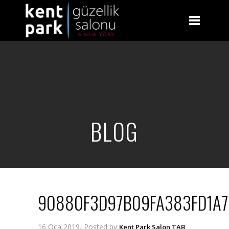
BLOG
90880F3D97B09FA383FD1A7
16 Oca 2019, Posted by
Kent Park Salon TAB