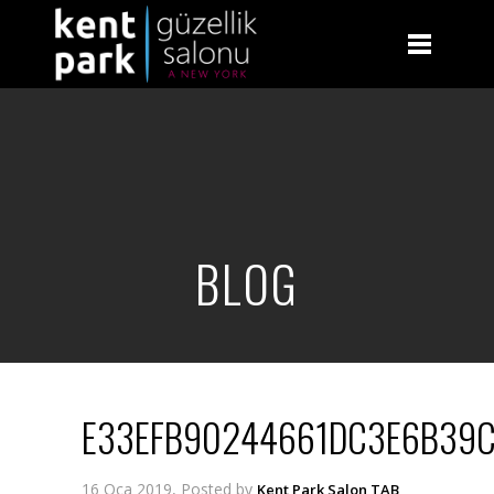
BLOG
E33EFB90244661DC3E6B39
16 Oca 2019, Posted by
Kent Park Salon TAB