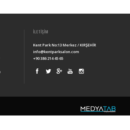
İLETİŞİM
Kent Park No:13 Merkez / KIRŞEHİR
info@kentparksalon.com
r
+90 386 214 45 65
u